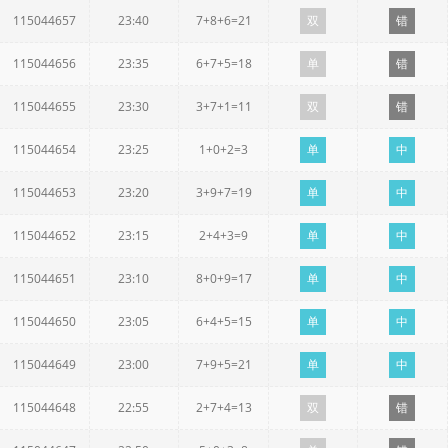
115044657
23:40
7+8+6=21
双
错
115044656
23:35
6+7+5=18
单
错
115044655
23:30
3+7+1=11
双
错
115044654
23:25
1+0+2=3
单
中
115044653
23:20
3+9+7=19
单
中
115044652
23:15
2+4+3=9
单
中
115044651
23:10
8+0+9=17
单
中
115044650
23:05
6+4+5=15
单
中
115044649
23:00
7+9+5=21
单
中
115044648
22:55
2+7+4=13
双
错