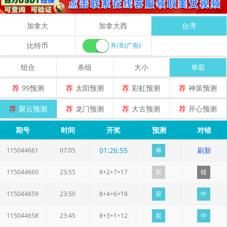
加拿大
加拿大西
台湾
比特币
开/关(广告)
组合
杀组
大小
单双
荐
99预测
荐
太阳预测
荐
彩虹预测
荐
神策预测
荐
聚云预测
荐
龙门预测
荐
大古预测
荐
开心预测
期号
时间
开奖
预测
对错
01
:
26
:
55
刷新
115044661
07:05
单
115044660
23:55
8+2+7=17
双
错
115044659
23:50
8+4+6=18
双
中
115044658
23:45
8+3+1=12
双
中