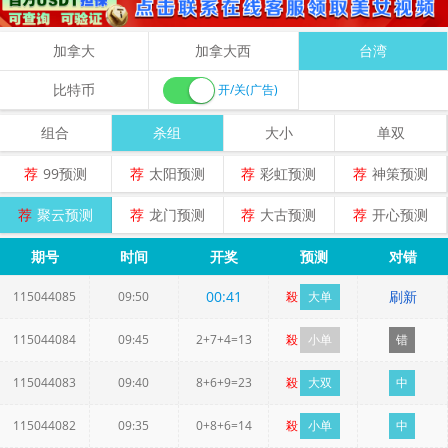
加拿大
加拿大西
台湾
比特币
开/关(广告)
组合
杀组
大小
单双
荐
99预测
荐
太阳预测
荐
彩虹预测
荐
神策预测
荐
聚云预测
荐
龙门预测
荐
大古预测
荐
开心预测
期号
时间
开奖
预测
对错
00
:
41
刷新
115044085
09:50
殺
大单
115044084
09:45
2+7+4=13
殺
小单
错
115044083
09:40
8+6+9=23
殺
大双
中
115044082
09:35
0+8+6=14
殺
小单
中