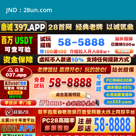
JND：28un.com