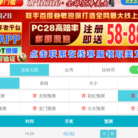
加拿大西
台湾
比特币
杀组
大小
预测
荐
太阳预测
荐
彩虹预测
荐
预测
荐
龙门预测
荐
大古预测
荐
时间
开奖
预测
02
:
01
16:20
大
双