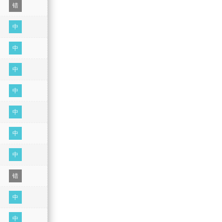
错
中
中
中
中
中
中
中
错
中
中