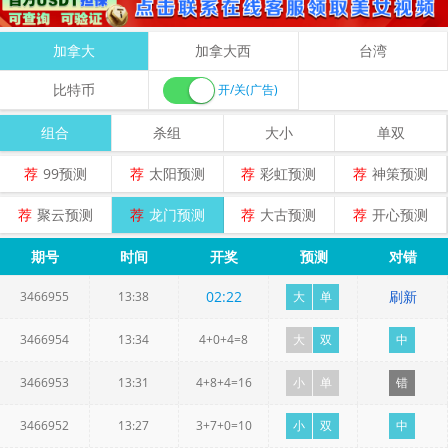
加拿大
加拿大西
台湾
比特币
开/关(广告)
组合
杀组
大小
单双
荐
99预测
荐
太阳预测
荐
彩虹预测
荐
神策预测
荐
聚云预测
荐
龙门预测
荐
大古预测
荐
开心预测
期号
时间
开奖
预测
对错
02
:
22
刷新
3466955
13:38
大
单
3466954
13:34
4+0+4=8
大
双
中
3466953
13:31
4+8+4=16
小
单
错
3466952
13:27
3+7+0=10
小
双
中