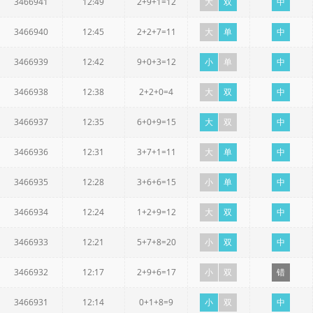
3466941
12:49
2+9+1=12
大
双
中
3466940
12:45
2+2+7=11
大
单
中
3466939
12:42
9+0+3=12
小
单
中
3466938
12:38
2+2+0=4
大
双
中
3466937
12:35
6+0+9=15
大
双
中
3466936
12:31
3+7+1=11
大
单
中
3466935
12:28
3+6+6=15
小
单
中
3466934
12:24
1+2+9=12
大
双
中
3466933
12:21
5+7+8=20
小
双
中
3466932
12:17
2+9+6=17
小
双
错
3466931
12:14
0+1+8=9
小
双
中