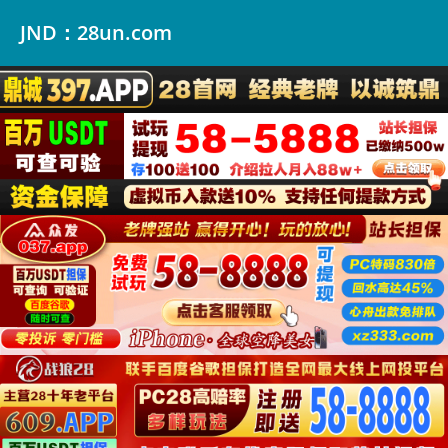
JND：28un.com